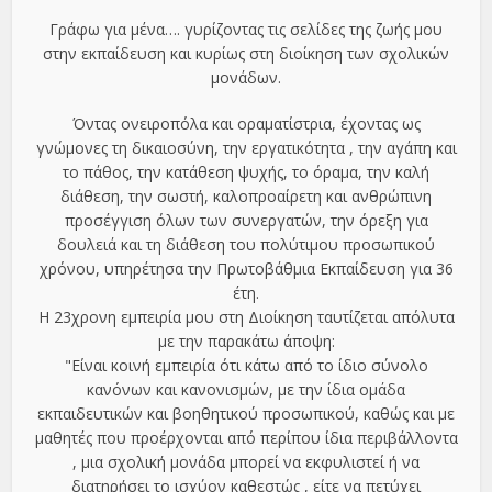
Γράφω για μένα…. γυρίζοντας τις σελίδες της ζωής μου
στην εκπαίδευση και κυρίως στη διοίκηση των σχολικών
μονάδων.
Όντας ονειροπόλα και οραματίστρια, έχοντας ως
γνώμονες τη δικαιοσύνη, την εργατικότητα , την αγάπη και
το πάθος, την κατάθεση ψυχής, το όραμα, την καλή
διάθεση, την σωστή, καλοπροαίρετη και ανθρώπινη
προσέγγιση όλων των συνεργατών, την όρεξη για
δουλειά και τη διάθεση του πολύτιμου προσωπικού
χρόνου, υπηρέτησα την Πρωτοβάθμια Εκπαίδευση για 36
έτη.
Η 23χρονη εμπειρία μου στη Διοίκηση ταυτίζεται απόλυτα
με την παρακάτω άποψη:
"Είναι κοινή εμπειρία ότι κάτω από το ίδιο σύνολο
κανόνων και κανονισμών, με την ίδια ομάδα
εκπαιδευτικών και βοηθητικού προσωπικού, καθώς και με
μαθητές που προέρχονται από περίπου ίδια περιβάλλοντα
, μια σχολική μονάδα μπορεί να εκφυλιστεί ή να
διατηρήσει το ισχύον καθεστώς , είτε να πετύχει