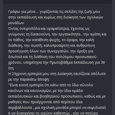
Γράφω για μένα…. γυρίζοντας τις σελίδες της ζωής μου
στην εκπαίδευση και κυρίως στη διοίκηση των σχολικών
μονάδων.
Όντας ονειροπόλα και οραματίστρια, έχοντας ως
γνώμονες τη δικαιοσύνη, την εργατικότητα , την αγάπη και
το πάθος, την κατάθεση ψυχής, το όραμα, την καλή
διάθεση, την σωστή, καλοπροαίρετη και ανθρώπινη
προσέγγιση όλων των συνεργατών, την όρεξη για
δουλειά και τη διάθεση του πολύτιμου προσωπικού
χρόνου, υπηρέτησα την Πρωτοβάθμια Εκπαίδευση για 36
έτη.
Η 23χρονη εμπειρία μου στη Διοίκηση ταυτίζεται απόλυτα
με την παρακάτω άποψη:
"Είναι κοινή εμπειρία ότι κάτω από το ίδιο σύνολο
κανόνων και κανονισμών, με την ίδια ομάδα
εκπαιδευτικών και βοηθητικού προσωπικού, καθώς και με
μαθητές που προέρχονται από περίπου ίδια
περιβάλλοντα , μια σχολική μονάδα μπορεί να εκφυλιστεί
ή να διατηρήσει το ισχύον καθεστώς , είτε να πετύχει