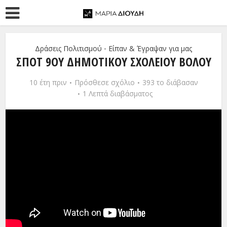
Δράσεις Πολιτισμού
Είπαν & Έγραψαν για μας
•
ΣΠΟΤ 9ΟΥ ΔΗΜΟΤΙΚΟΎ ΣΧΟΛΕΊΟΥ ΒΌΛΟΥ
10 έτη πριν
Πρόσθεσε σχόλιο
393 το διάβασαν
1 Λεπτά διαβάσματος