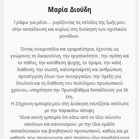
Μαρία Διούδη
Γράφω για μένα…. γυρίζοντας τις σελίδες της ζωής μου
στην εκπαίδευση και κυρίως στη διοίκηση των σχολικών
μονάδων.
Όντας ονειροπόλα και οραματίστρια, έχοντας ως
γνώμονες τη δικαιοσύνη, την εργατικότητα , την αγάπη και
το πάθος, την κατάθεση ψυχής, το όραμα, την καλή
διάθεση, την σωστή, καλοπροαίρετη και ανθρώπινη
προσέγγιση όλων των συνεργατών, την όρεξη για
δουλειά και τη διάθεση του πολύτιμου προσωπικού
χρόνου, υπηρέτησα την Πρωτοβάθμια Εκπαίδευση για 36
έτη.
Η 23χρονη εμπειρία μου στη Διοίκηση ταυτίζεται απόλυτα
με την παρακάτω άποψη:
"Είναι κοινή εμπειρία ότι κάτω από το ίδιο σύνολο
κανόνων και κανονισμών, με την ίδια ομάδα
εκπαιδευτικών και βοηθητικού προσωπικού, καθώς και με
μαθητές που προέρχονται από περίπου ίδια περιβάλλοντα