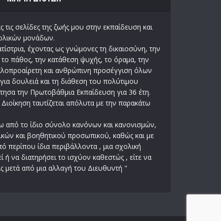
 τις σελίδες της ζωής μου στην εκπαίδευση και
χολικών μονάδων.
τίστρια, έχοντας ως γνώμονες τη δικαιοσύνη, την
ι το πάθος, την κατάθεση ψυχής, το όραμα, την
καλοπροαίρετη και ανθρώπινη προσέγγιση όλων
για δουλειά και τη διάθεση του πολύτιμου
ησα την Πρωτοβάθμια Εκπαίδευση για 36 έτη.
 Διοίκηση ταυτίζεται απόλυτα με την παρακάτω
άτω από το ίδιο σύνολο κανόνων και κανονισμών,
τικών και βοηθητικού προσωπικού, καθώς και με
ό περίπου ίδια περιβάλλοντα , μια σχολική
 ή να διατηρήσει το ισχύον καθεστώς , είτε να
ις μετά από μια αλλαγή του Διευθυντή "