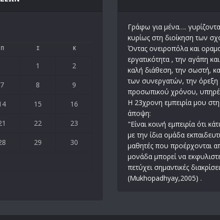
Γράφω για μένα…. γυρίζοντας
κυρίως στη διοίκηση των σ
Όντας ονειροπόλα και οραμα
Π
Σ
Κ
εργατικότητα , την αγάπη κα
1
2
καλή διάθεση, την σωστή, 
των συνεργατών, την όρεξη 
7
8
9
προσωπικού χρόνου, υπηρέτ
Η 23χρονη εμπειρία μου στη
14
15
16
άποψη:
21
22
23
"Είναι κοινή εμπειρία ότι κ
με την ίδια ομάδα εκπαιδευ
28
29
30
μαθητές που προέρχονται απ
μονάδα μπορεί να εκφυλιστεί
πετύχει σημαντικές διακρίσε
(Mukhopadhyay,2005) .