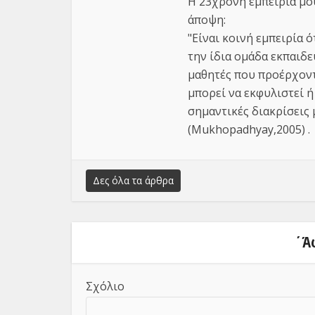
Η 23χρονη εμπειρία μο
άποψη:
"Είναι κοινή εμπειρία 
την ίδια ομάδα εκπαιδ
μαθητές που προέρχοντ
μπορεί να εκφυλιστεί ή
σημαντικές διακρίσεις 
(Mukhopadhyay,2005) .
Δες όλα τα άρθρα
΄Ά
Σχόλιο