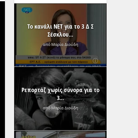
Το κανάλι NET για το 3 Δ Σ
Σέσκλου...
από
Μαρία Διούδη
Ρεπορτάζ χωρίς σύνορα για το
3...
από
Μαρία Διούδη