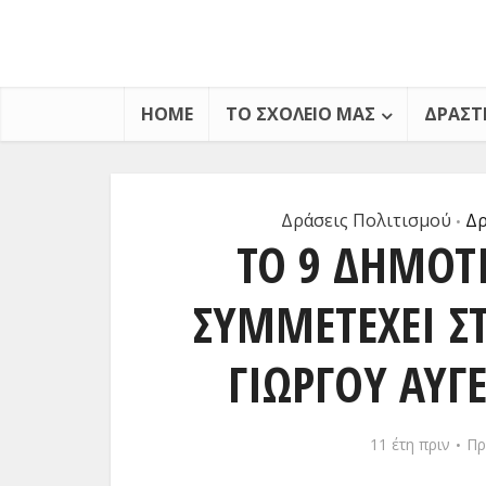
HOME
ΤΟ ΣΧΟΛΕΊΟ ΜΑΣ
ΔΡΑΣΤ
Δράσεις Πολιτισμού
Δρ
•
ΤΟ 9 ΔΗΜΟΤ
ΣΥΜΜΕΤΈΧΕΙ Σ
ΓΙΏΡΓΟΥ ΑΥΓ
11 έτη πριν
Πρ