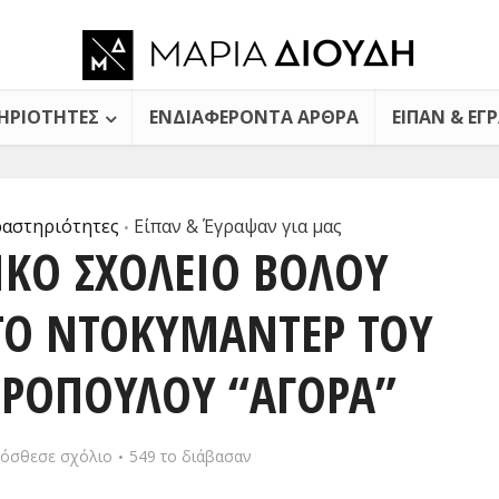
ΗΡΙΌΤΗΤΕΣ
ΕΝΔΙΑΦΈΡΟΝΤΑ ΆΡΘΡΑ
ΕΊΠΑΝ & ΈΓ
αστηριότητες
Είπαν & Έγραψαν για μας
•
ΙΚΌ ΣΧΟΛΕΊΟ ΒΌΛΟΥ
ΤΟ ΝΤΟΚΥΜΑΝΤΈΡ ΤΟΥ
ΕΡΌΠΟΥΛΟΥ “ΑΓΟΡΑ”
όσθεσε σχόλιο
549 το διάβασαν